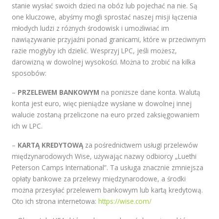
stanie wysłać swoich dzieci na obóz lub pojechać na nie. Są
one kluczowe, abyśmy mogli sprostać naszej misji łączenia
młodych ludzi z różnych środowisk i umożliwiać im
nawiązywanie przyjaźni ponad granicami, które w przeciwnym
razie mogłyby ich dzielić. Wesprzyj LPC, jeśli możesz,
darowizną w dowolnej wysokości. Można to zrobić na kilka
sposobów:
–
PRZELEWEM BANKOWYM
na poniższe dane konta. Walutą
konta jest euro, więc pieniądze wysłane w dowolnej innej
walucie zostaną przeliczone na euro przed zaksięgowaniem
ich w LPC.
–
KARTĄ KREDYTOWĄ
za pośrednictwem usługi przelewów
międzynarodowych Wise, używając nazwy odbiorcy „Luethi
Peterson Camps International”. Ta usługa znacznie zmniejsza
opłaty bankowe za przelewy międzynarodowe, a środki
można przesyłać przelewem bankowym lub kartą kredytową.
Oto ich strona internetowa:
https://wise.com/