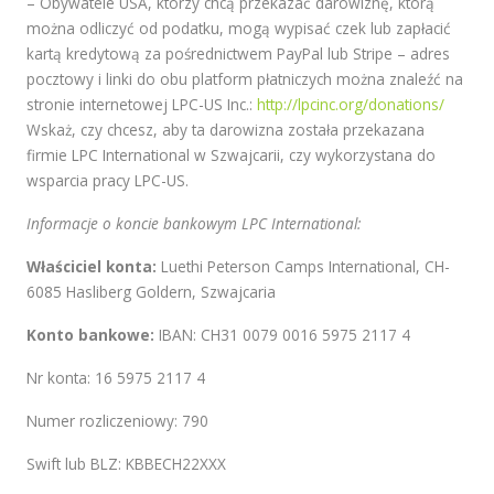
– Obywatele USA, którzy chcą przekazać darowiznę, którą
można odliczyć od podatku, mogą wypisać czek lub zapłacić
kartą kredytową za pośrednictwem PayPal lub Stripe – adres
pocztowy i linki do obu platform płatniczych można znaleźć na
stronie internetowej LPC-US Inc.:
http://lpcinc.org/donations/
Wskaż, czy chcesz, aby ta darowizna została przekazana
firmie LPC International w Szwajcarii, czy wykorzystana do
wsparcia pracy LPC-US.
Informacje o koncie bankowym LPC International:
Właściciel konta:
Luethi Peterson Camps International, CH-
6085 Hasliberg Goldern, Szwajcaria
Konto bankowe:
IBAN: CH31 0079 0016 5975 2117 4
Nr konta: 16 5975 2117 4
Numer rozliczeniowy: 790
Swift lub BLZ: ​​KBBECH22XXX