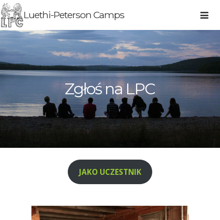
Luethi-Peterson Camps
Zgłoś na LPC
JAKO UCZESTNIK