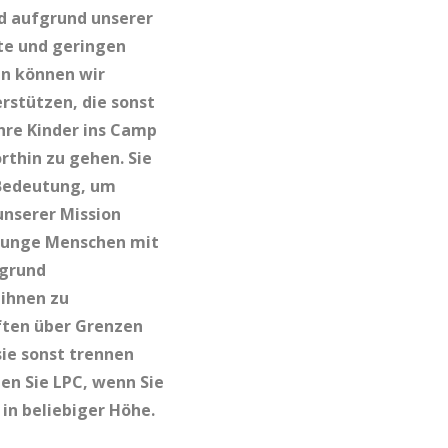
d aufgrund unserer
te und geringen
en können wir
rstützen, die sonst
ihre Kinder ins Camp
rthin zu gehen. Sie
 Bedeutung, um
 unserer Mission
junge Menschen mit
rgrund
ihnen zu
ften über Grenzen
sie sonst trennen
en Sie LPC, wenn Sie
in beliebiger Höhe.