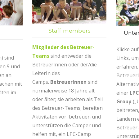
Staff members
Unte
Mitglieder des Betreuer-
Klicke au
Teams
sind entweder die
) sind
Links, um
BetreuerInnen oder der/die
en 9 und
erfahren
LeiterIn des
en an
BetreuerI
Camps.
BetreuerInnen
sind
achen mit
Alternati
normalerweise 18 Jahre alt
äten im
einer
LPC
oder älter; sie arbeiten als Teil
Group
(„
des Betreuer-Teams, bereiten
beitreten
Aktivitäten vor, betreuen und
Ländern e
unterstützen die Camper und
Betreuer
helfen mit, ein LPC-Camp
unterstüt