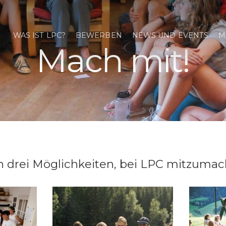
WAS IST LPC?
BEWERBEN
NEWS UND EVENTS
M
Mach mit!
ch drei Möglichkeiten, bei LPC mitzumac