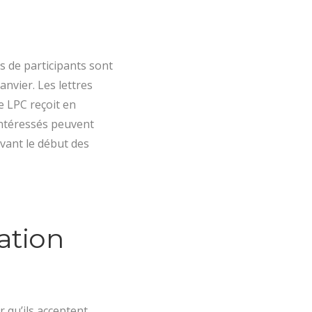
s de participants sont
anvier. Les lettres
e LPC reçoit en
 intéressés peuvent
avant le début des
mation
 qu’ils acceptent