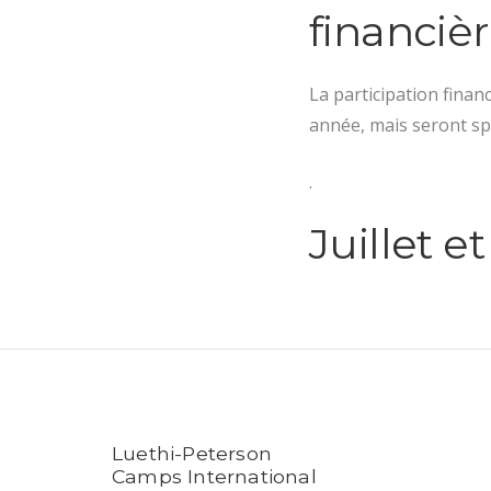
financiè
La participation finan
année, mais seront spé
.
Juillet e
Luethi-Peterson
Camps International