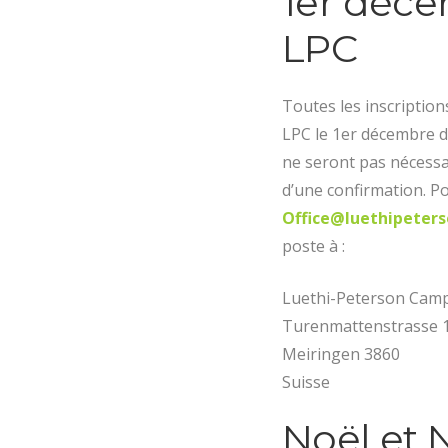
1er déce
LPC
Toutes les inscription
LPC le 1er décembre de
ne seront pas nécessa
d’une confirmation. Po
Office@luethipeter
poste à :
Luethi-Peterson Camp
Turenmattenstrasse 
Meiringen 3860
Suisse
Noël et 