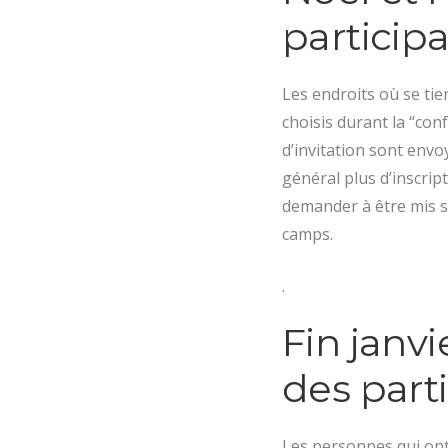
particip
Les endroits où se tie
choisis durant la “con
d’invitation sont env
général plus d’inscript
demander à être mis su
camps.
.
Fin janvi
des part
Les personnes qui ont 