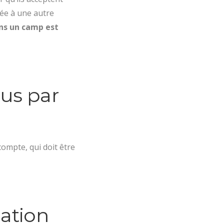
buée à une autre
ans un camp est
çus par
compte, qui doit être
pation