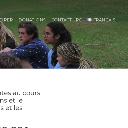
CIPER
DONATIONS
CONTACT LPC
FRANÇAIS
ntes au cours
ns et le
s et les