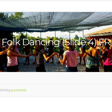
Folk Dancing (Slide 4) FR
 2016 by
joeshields