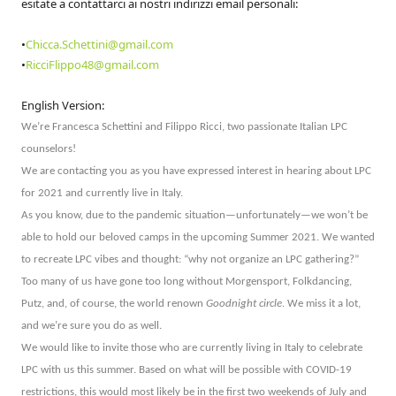
esitate a contattarci ai nostri indirizzi email personali:
•
Chicca.Schettini@gmail.com
•
RicciFlippo48@gmail.com
English Version:
We’re Francesca Schettini and Filippo Ricci, two passionate Italian LPC
counselors!
We are contacting you as you have expressed interest in hearing about LPC
for 2021 and currently live in Italy.
As you know, due to the pandemic situation—unfortunately—we won’t be
able to hold our beloved camps in the upcoming Summer 2021. We wanted
to recreate LPC vibes and thought: “why not organize an LPC gathering?”
Too many of us have gone too long without Morgensport, Folkdancing,
Putz, and, of course, the world renown
Goodnight circle
. We miss it a lot,
and we’re sure you do as well.
We would like to invite those who are currently living in Italy to celebrate
LPC with us this summer. Based on what will be possible with COVID-19
restrictions, this would most likely be in the first two weekends of July and