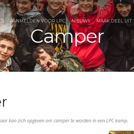
C?
AANMELDEN VOOR LPC
NIEUWS
MAAK DEEL UIT
Camper
r
7 jaar kan zich opgeven om camper te worden in een LPC kamp.