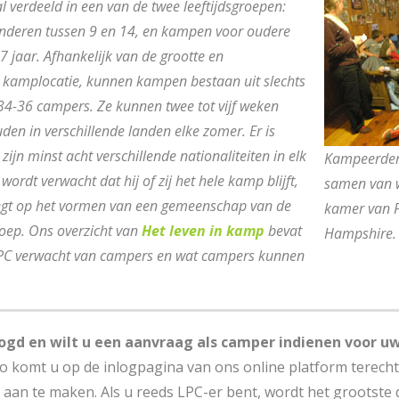
verdeeld in een van de twee leeftijdsgroepen:
nderen tussen 9 en 14, en kampen voor oudere
7 jaar. Afhankelijk van de grootte en
 kamplocatie, kunnen kampen bestaan uit slechts
34-36 campers. Ze kunnen twee tot vijf weken
en in verschillende landen elke zomer. Er is
ijn minst acht verschillende nationaliteiten in elk
Kampeerders
rdt verwacht dat hij of zij het hele kamp blijft,
samen van wa
egt op het vormen van een gemeenschap van de
kamer van 
oep. Ons overzicht van
Het leven in kamp
bevat
Hampshire.
LPC verwacht van campers en wat campers kunnen
ogd en wilt u een aanvraag als camper indienen voor uw
 komt u op de inlogpagina van ons online platform terecht
aan te maken. Als u reeds LPC-er bent, wordt het grootste 