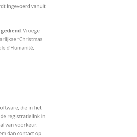
dt ingevoerd vanuit
ngediend
. Vroege
rlijkse “Christmas
ole d’Humanité,
oftware, die in het
de registratielink in
aal van voorkeur.
eem dan contact op