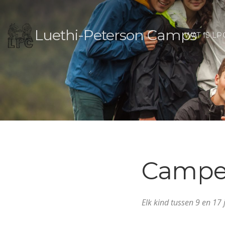
Luethi-Peterson Camps
WAT IS LP
Campe
Elk kind tussen 9 en 1