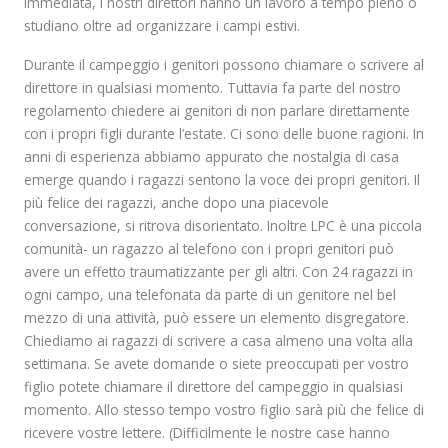
immediata, i nostri direttori hanno un lavoro a tempo pieno o
studiano oltre ad organizzare i campi estivi.
Durante il campeggio i genitori possono chiamare o scrivere al
direttore in qualsiasi momento. Tuttavia fa parte del nostro
regolamento chiedere ai genitori di non parlare direttamente
con i propri figli durante l’estate. Ci sono delle buone ragioni. In
anni di esperienza abbiamo appurato che nostalgia di casa
emerge quando i ragazzi sentono la voce dei propri genitori. Il
più felice dei ragazzi, anche dopo una piacevole
conversazione, si ritrova disorientato. Inoltre LPC è una piccola
comunità- un ragazzo al telefono con i propri genitori può
avere un effetto traumatizzante per gli altri. Con 24 ragazzi in
ogni campo, una telefonata da parte di un genitore nel bel
mezzo di una attività, può essere un elemento disgregatore.
Chiediamo ai ragazzi di scrivere a casa almeno una volta alla
settimana. Se avete domande o siete preoccupati per vostro
figlio potete chiamare il direttore del campeggio in qualsiasi
momento. Allo stesso tempo vostro figlio sarà più che felice di
ricevere vostre lettere. (Difficilmente le nostre case hanno