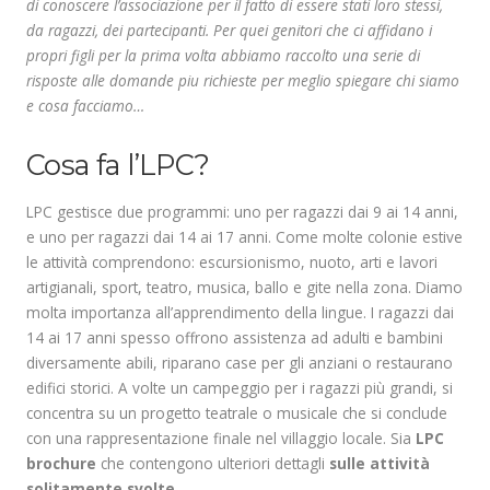
di conoscere l’associazione per il fatto di essere stati loro stessi,
da ragazzi, dei partecipanti. Per quei genitori che ci affidano i
propri figli per la prima volta abbiamo raccolto una serie di
risposte alle domande piu richieste per meglio spiegare chi siamo
e cosa facciamo…
Cosa fa l’LPC?
LPC gestisce due programmi: uno per ragazzi dai 9 ai 14 anni,
e uno per ragazzi dai 14 ai 17 anni. Come molte colonie estive
le attività comprendono: escursionismo, nuoto, arti e lavori
artigianali, sport, teatro, musica, ballo e gite nella zona. Diamo
molta importanza all’apprendimento della lingue. I ragazzi dai
14 ai 17 anni spesso offrono assistenza ad adulti e bambini
diversamente abili, riparano case per gli anziani o restaurano
edifici storici. A volte un campeggio per i ragazzi più grandi, si
concentra su un progetto teatrale o musicale che si conclude
con una rappresentazione finale nel villaggio locale. Sia
LPC
brochure
che contengono ulteriori dettagli
sulle attività
solitamente svolte
.